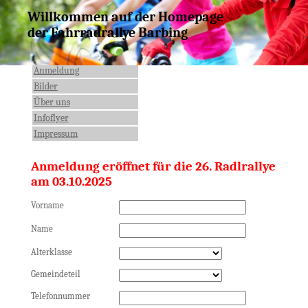
Willkommen auf der Homepage
der Fahrradrallye Barbing
Anmeldung
Bilder
Über uns
Infoflyer
Impressum
Anmeldung eröffnet für die 26. Radlrallye
am 03.10.2025
Vorname
Name
Alterklasse
Gemeindeteil
Telefonnummer